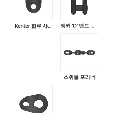
앵커 'D' 엔드 샤클
Kenter 합류 샤클
스위블 포러너