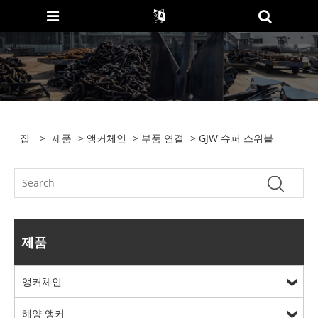
집
>
제품
>
앵커체인
>
부품 연결
> GJW 슈퍼 스위블
제품
앵커체인
해양 앵커