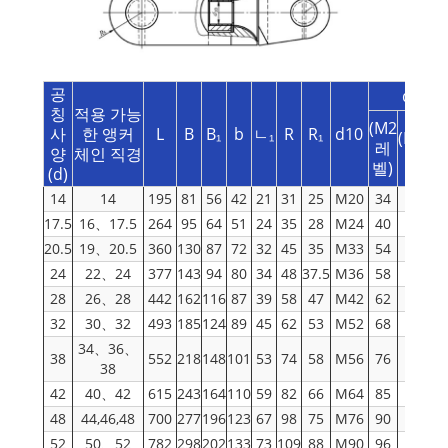
공
d1
칭
적용 가능
(M2
사
한 앵커
L
B
B₁
b
ㄴ₁
R
R₁
d10
(M3/M
레
양
체인 직경
레벨)
벨)
(d)
14
14
195
81
56
42
21
31
25
M20
34
36
17.5
16、17.5
264
95
64
51
24
35
28
M24
40
44
20.5
19、20.5
360
130
87
72
32
45
35
M33
54
56
24
22、24
377
143
94
80
34
48
37.5
M36
58
60
28
26、28
442
162
116
87
39
58
47
M42
62
68
32
30、32
493
185
124
89
45
62
53
M52
68
78
34、36、
38
552
218
148
101
53
74
58
M56
76
82
38
42
40、42
615
243
164
110
59
82
66
M64
85
90
48
44,46,48
700
277
196
123
67
98
75
M76
90
98
52
50、52
782
298
202
133
73
109
88
M90
96
107