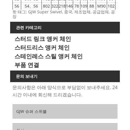
56
54、56
802
322
218
146
78
109
88
M90
102
110
핫 태그: GJW Super Swivel, 중국, 제조업체, 공급업체, 공
58、60、
62
877
356
252
157
88
126
100
M100
106
118
장
62
64、66、
관련 카테고리
68
968
380
265
154
95
136
106
M110
116
128
68
스터드 링크 앵커 체인
76
70,73,76
1065
426
304
168
106
152
120
M120
125
136
스터드리스 앵커 체인
81
78、81
1142
454
328
172
113
164
130
M130
132
145
87
84、87
1218
487
352
180
122
176
140
M140
138
152
스테인레스 스틸 앵커 체인
95
90,92,95
1326
532
380
200
133
190
152
M150
148
160
부품 연결
102
97,100,102
1448
571
412
210
143
206
164
M165
156
168
107
105、107
1538
600
420
220
150
210
176
M175
162
178
문의 보내기
111、
117
1638
660
460
225
165
230
188
M190
168
184
문의사항은 아래 양식으로 부담없이 보내주세요. 24
114、117
시간 이내에 회신해 드리겠습니다.
122
120、122
1756
705
488
268
175
250
200
M190
190
190
127
124、127
1828
735
508
280
185
260
210
M200
200
200
132
130、132
1900
765
528
290
190
270
220
M205
205
205
137
137
1972
795
548
300
200
285
225
M210
210
210
142
142
2044
825
568
310
205
295
235
M215
215
215