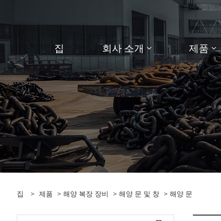
집
회사 소개
제품
집
>
제품
>
해양 복장 장비
>
해양 문 및 창
> 해양 문