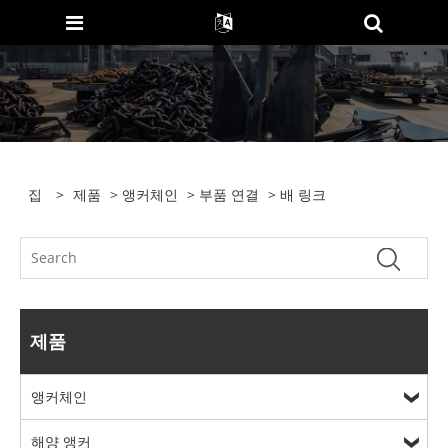
집
>
제품
>
앵커체인
>
부품 연결
> 배 링크
제품
앵커체인
해양 앵커