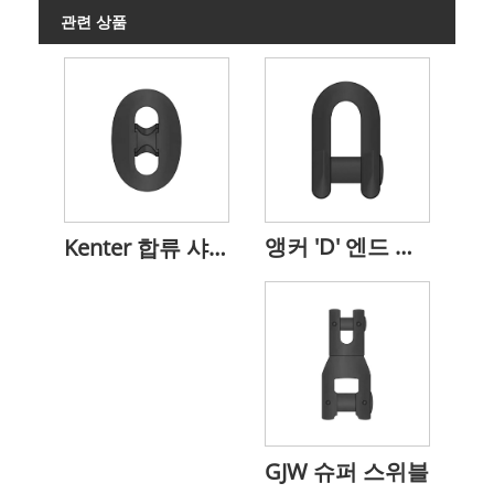
관련 상품
앵커 'D' 엔드 샤클
Kenter 합류 샤클
GJW 슈퍼 스위블